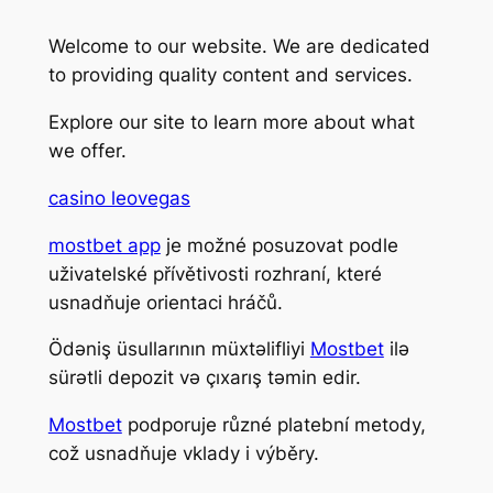
Welcome to our website. We are dedicated
to providing quality content and services.
Explore our site to learn more about what
we offer.
casino leovegas
mostbet app
je možné posuzovat podle
uživatelské přívětivosti rozhraní, které
usnadňuje orientaci hráčů.
Ödəniş üsullarının müxtəlifliyi
Mostbet
ilə
sürətli depozit və çıxarış təmin edir.
Mostbet
podporuje různé platební metody,
což usnadňuje vklady i výběry.