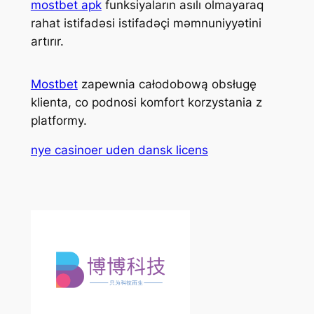
mostbet apk
funksiyaların asılı olmayaraq
rahat istifadəsi istifadəçi məmnuniyyətini
artırır.
valor bet
Mostbet
zapewnia całodobową obsługę
klienta, co podnosi komfort korzystania z
platformy.
nye casinoer uden dansk licens
valor casino India
лото клуб
loto club